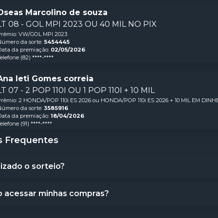
Oseas Marcolino de souza
LT 08 - GOL MPI 2023 OU 40 MIL NO PIX
Prêmio:
VW/GOL MPI 2023
úmero da sorte:
5454445
ata da premiação:
02/05/2026
elefone
(82) ****-****
Ana leti Gomes correia
LT 07 - 2 POP 110I OU 1 POP 110I + 10 MIL
Prêmio:
2 HONDA/POP 110i ES 2026 ou HONDA/POP 110i ES 2026 + 10 MIL EM DINH
úmero da sorte:
3585916
ata da premiação:
18/04/2026
elefone
(91) ****-****
s Frequentes
izado o sorteio?
 acessar minhas compras?