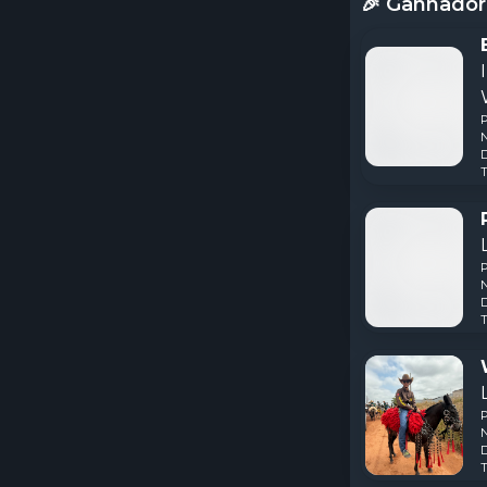
🎉 Ganhador
N
D
T
N
D
T
N
D
T