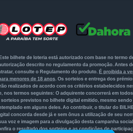
Este bilhete de loteria está autorizado com base no termo d
autorização descrito no regulamento da promoção. Antes d
tratar, consulte o Regulamento do produto.
É proibida a v
para menores de 18 anos
. Os sorteios e entrega dos prémio
rão realizados de acordo com os critérios estabelecidos ne
te, nos termos seguintes: O adquirente concorrerá em todos
sorteios previstos no bilhete digital emitido, mesmo sendo
templado em alguns deles. Ao contribuir, o titular do BIL
gital concorda desde já e sem ônus a utilização de seu no
sua voz e imagem para a divulgação desta campanha social
nfira o resultado dos sorteios e as condições de participa