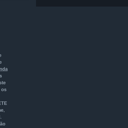
e
e
enda
s
ste
 os
HETE
me,
.
ção