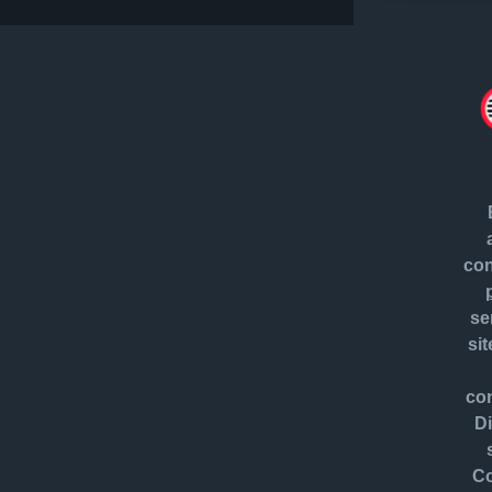
con
se
si
con
Di
Co