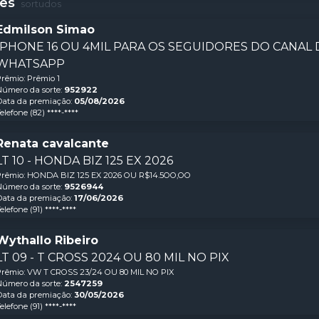
es
sortudos
Edmilson Simao
IPHONE 16 OU 4MIL PARA OS SEGUIDORES DO CANAL
WHATSAPP
Prêmio:
Prêmio 1
úmero da sorte:
952922
ata da premiação:
05/08/2026
elefone
(82) ****-****
Renata cavalcante
LT 10 - HONDA BIZ 125 EX 2026
Prêmio:
HONDA BIZ 125 EX 2026 OU R$14.5OO,OO
úmero da sorte:
9526944
ata da premiação:
17/06/2026
elefone
(91) ****-****
Wythallo Ribeiro
LT 09 - T CROSS 2024 OU 80 MIL NO PIX
Prêmio:
VW T CROSS 23/24 OU 80 MIL NO PIX
úmero da sorte:
2547259
ata da premiação:
30/05/2026
elefone
(91) ****-****