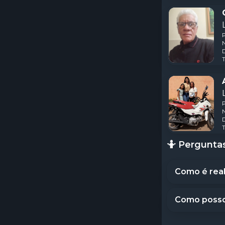
N
D
T
N
D
T
🤷 Pergunta
Como é real
Como posso